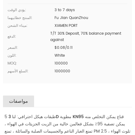
3 to 7 days
يؤدي الوقت:
Fu Jian QuanZhou
المنتج خطابيهما:
XIAMEN PORT
ميناء الشحن:
T/T 30% Deposit, 70% balance payment
الدفع:
against
$0.08/0.11
السعر:
White
اللون:
MOQ:
100000
1000000
السلع الأسهم:
مواصفات
3D مطوية KN95 قناع يمكن التخلص منه
5 طبقات هيكل احترافي: لنا
يمكن تصفية 95٪ بشكل فعالمن خالية من الزيت الجزيئات في الهواء ،
تمنع الغبار الناعم والجسيمات الصلبة والسائلة ، تمنع PM 2.5 تلوث الهواء ،