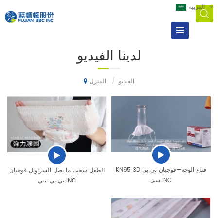
العربية
لدينا
الفيديو
/
الفيديو
المنزل
KN95 3D قناع الوجه—فوجيان بي بي
الطفل سحب ما يصل السراويل فوجيان
سي INC
بي بي سي INC