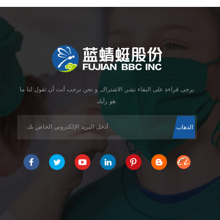
يرجى قراءة على البقاء نشر, الاشتراك, و نحن نرحب أنت أن تقول لنا ما
هو رأيك.