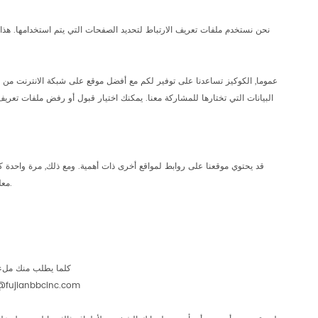
نحن نستخدم ملفات تعريف الارتباط لتحديد الصفحات التي يتم استخدامها. هذا
عموما, الكوكيز تساعدنا على توفير لكم مع أفضل موقع على شبكة الانترنت من خ
البيانات التي تختارها للمشاركة معنا. يمكنك اختيار قبول أو رفض ملفات تعري
قد يحتوي موقعنا على روابط لمواقع أخرى ذات أهمية. ومع ذلك, مرة واحدة 
معلومات التي تقدمها أثناء زيارتك لهذه المواقع وهذه المواقع لا تخضع لبيان الخصوصية هذا. يجب عليك توخي الحذر والنظر في بيان الخصوصية تنطبق على الموقع في السؤال.
• كلما يطلب منك ملء
• إذا كنت قد وافقت سابقا لنا استخدام معلوماتك الشخصية لأغراض التسويق المباشر, كنت قد غيرت رأيك في أي وقت عن طريق الكتا