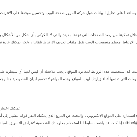
 يساعدنا على تحليل البيانات حول حركة المرور صفحة الويب وتحسين موقعنا على الانترنت
لال تمكيننا من رصد الصفحات التي تجدها مفيدة والتي لا. الكوكي بأي شكل من الأشكال يت
ف الارتباط. معظم متصفحات الويب تقبل ملفات تعريف الارتباط تلقائيا ، ولكن يمكنك عادة 
كنت قد استخدمت هذه الروابط لمغادرة الموقع ، يجب ملاحظة أن ليس لدينا أي سيطرة على 
يمكنك اختيار لتقييد جمع أو استخدام المعلومات الشخصية الخاصة بك من خلال الطرق التالية:
 استمارة على الموقع الإلكتروني ، والبحث عن المربع الذي يمكنك النقر فوقه لتشير إلى 
بة أو البريد الإلكتروني لنا atbbc1@fujianbbcinc.com