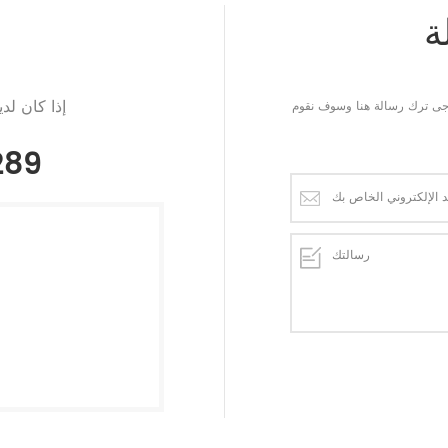
ة
إذا كان لد
يرجى ترك رسالة هنا وسوف نقوم
289