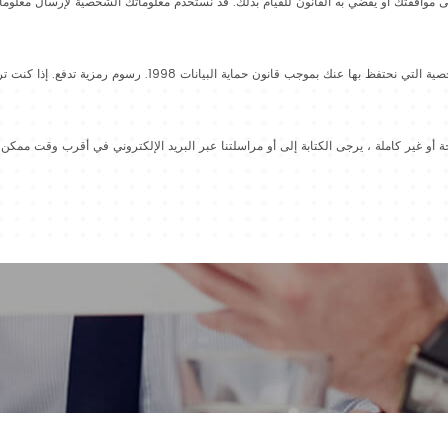
ى موافقتك أو يقضي به القانون للقيام بذلك. قد نستخدم معلوماتك الشخصية لإرسال معلومات 
يمكنك طلب تفاصيل المعلومات الشخصية التي نحتفظ بها عنك بموجب