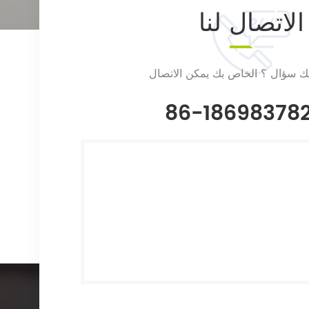
الاتصال
لنا
يك سؤال ؟ الخاص بك يمكن الاتصال
86-18698378