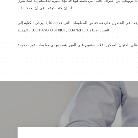
ترويجية عن أطراف ثالثة التي نعتقد أنها قد تجد مثيرة للاهتمام إذا كنت تقول
لنا إن كنت ترغب في أن يحدث ذلك.
 قانون حماية البيانات 1998. رسوم رمزية تدفع. إذا كنت ترغب في الحصول على نسخة من المعلومات التي عقدت عليك يرجى الكتابة إلى LANQINGTING الصناعية بارك ، LUOXI
المدينة ، LUOJIANG DISTRICT, QUANZHOU, الصين الإنتاج .