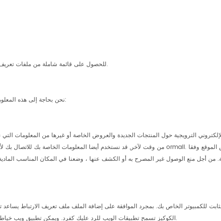
للحصول على قائمة شاملة من ملفات تعريف الارتباط التي نجمعها ترى قائمة من ملفات تعريف الارتباط التي نجمعها القسم.
نحن بحاجة إلى هذه المعلومات لفهم احتياجاتك ويقدم لك خدمة أفضل, وعلى وجه الخصوص للأسباب التالية:
ت للكمبيوتر الخاص بك. بمجرد الموافقة على إضافة الملف ملف تعريف الارتباط يساعد تح
الكوكيز تسمح تطبيقات الويب للرد عليك كفرد. ويمكن تطبيق ويب خياط عملياتها لاحتياجاتك, يحب ويكره من خلال جمع وتذكر المعلومات حول تفضيلاتك.