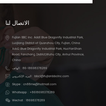
الاتصال
لنا
Fujian BBC Inc. Add1:Blue Dragonfly Industrial Park,
Luojiang District of Quanzhou City, Fujian, China
Add2:Blue Dragonfly Industrial Park, HuoYanShan
Road, Fanchang District,Wuhu City, Anhui Province,
China
86-18698378289
الهاتف :
bbc1@fujianbbcinc.com
البريد الإلكتروني :
Skype :
cn88me@hotmail.com
Whatsapp :
+8618698378289
Wechat : 18698378289