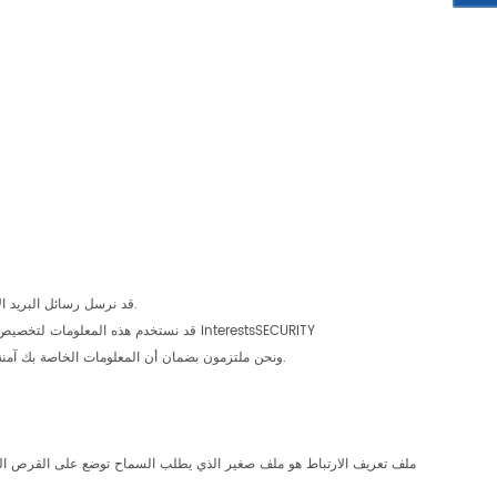
• قد نرسل رسائل البريد الإلكتروني الترويجية حول المنتجات الجديدة والعروض الخاصة أو غيرها من المعلومات التي نعتقد أنها قد تجد اهتمام باستخدام عنوان البريد الإلكتروني الذي قمت بتقديمها.
• من وقت لآخر, قد نستخدم أيضا المعلومات الخاصة بك للاتصال بك لأغراض أبحاث السوق. قد نتصل بك عن طريق البريد الإلكتروني, هاتف, الفاكس ormail. قد نستخدم هذه المعلومات لتخصيص الموقع وفقا interestsSECURITY
ونحن ملتزمون بضمان أن المعلومات الخاصة بك آمنة. من أجل منع الوصول غير المصرح به أو الكشف عنها ، وضعنا في المكان المناسب المادية, إجراءات إلكترونية وإدارية لحماية وتأمين المعلومات التي نجمعها على الانترنت.
ملف تعريف الارتباط هو ملف صغير الذي يطلب السماح توضع على القرص الثاب