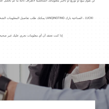
لن نقوم ببيع أو توزيع أو تأجير معلوماتك الشخصية لأطراف ثالثة ما لم نحصل عل
إذا كنت تعتقد أن أي معلومات نجري عليك غير صحيحة أو غير كاملة ، يرجى الكتابة إلى أو مراسلتنا عبر البريد الإلكتروني في أقرب وقت ممكن على العنوان المذكور أعلاه. سنقوم على الفور بتصحيح أي معلومات غير صحيحة.