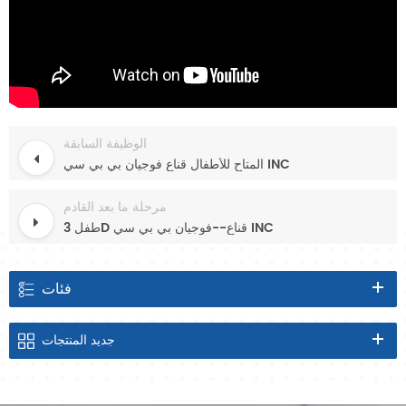
الوظيفة السابقة
المتاح للأطفال قناع فوجيان بي بي سي INC
مرحلة ما بعد القادم
طفل 3D قناع--فوجيان بي بي سي INC
فئات
جديد
المنتجات