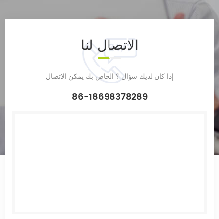
الاتصال
لنا
إذا كان لديك سؤال ؟ الخاص بك يمكن الاتصال
86-18698378289