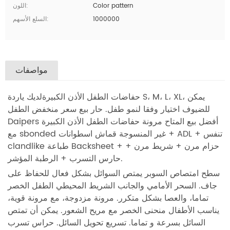
Color pattern
اللون:
1000000
السلع الأسهم:
مواصفات
حفاضات الطفل الأذن الكبيرة
لديك ياردة S، M، L، XL، يمكن
للضيوف اختيار وفقا لنمو طفل.
حار بيع سعر منخفض الطفل
Daipers أفضل بيع المتاح مرونة حفاضات الطفل الأذن الكبيرة
مع sbonded غير المنسوجة قماش اسطوانات + ADL + تنفس
clandlike طباعة Backsheet + حزام مرن + شريط مرن +
حارس التسرب + الرطبة المؤشر.
سطح امتصاص السوبر يمتص السوائل بشكل فعال للحفاظ على
جاف.
السحر الأمامي والجانب الشريط المحيطي الطفل الخصر
تماما، والعصا بشكل متكرر.
مرونة مزدوجة، مع مرونة قوية،
يناسب الأطفال منحنى الخصر مع مريح الشعور.
يمكن أن تمتص
السائل بسرعة و تماما.
تسريع تحويل السائل.
حراس تسرب