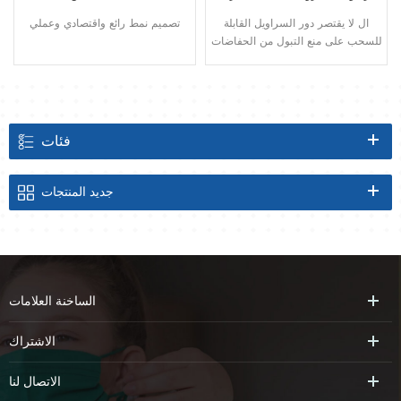
ال لا يقتصر دور السراويل القابلة
تصميم نمط رائع واقتصادي وعملي
للسحب على منع التبول من الحفاضات
العادية فحسب ، بل لها أيضًا وظيفة
السراويل القصيرة حيث يكون الخصر
مرنًا.
فئات
جديد
المنتجات
الساخنة
العلامات
الاشتراك
الاتصال
لنا