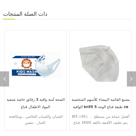
ذات الصلة
المنتجات
مصنع القائمة البيضاء للأسهم الشخصية
الصحة آمنة واقية 3 رقائق خاصة تصفية
الواقية kn95 5 طبقة قناع الوجه ce
المواد الاطفال قناع
FFP2
BFE ≥95٪ ， أفضل حماية من مسطح
الفتيان والفتيات العالمي ، ومكافحة
قناع. KN95 يتم تغليف الأقنعة باللغة
الغبار ، تنفس.
الإنجليزية بخمس طبقات من FFP2
شهادة