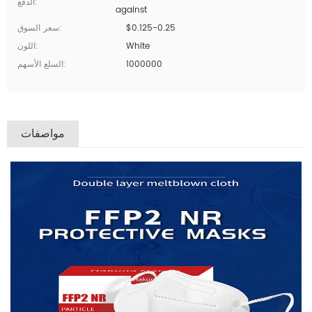
الدفع:
against
$0.125-0.25
سعر السوق:
White
اللون:
1000000
السلع الأسهم:
مواصفات