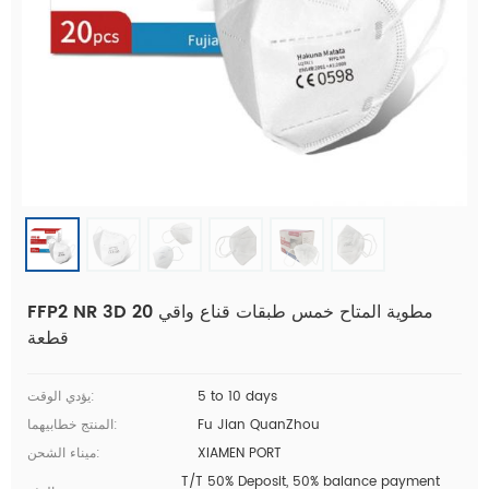
FFP2 NR 3D مطوية المتاح خمس طبقات قناع واقي 20
قطعة
5 to 10 days
يؤدي الوقت:
Fu Jian QuanZhou
المنتج خطابيهما:
XIAMEN PORT
ميناء الشحن:
T/T 50% Deposit, 50% balance payment