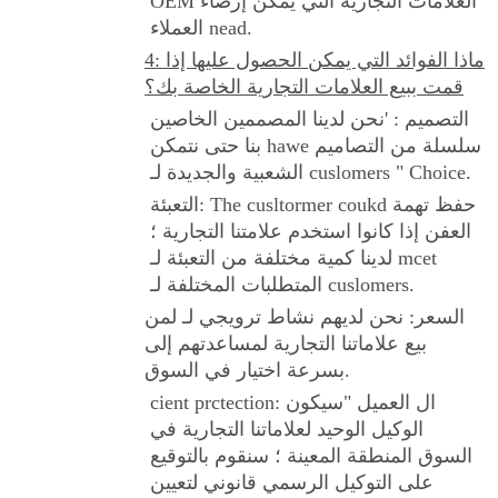
OEM العلامات التجارية التي يمكن إرضاء
العملاء nead.
4: ماذا الفوائد التي يمكن الحصول عليها إذا
قمت ببيع العلامات التجارية الخاصة بك؟
التصميم : 'نحن لدينا المصممين الخاصين
بنا حتى نتمكن hawe سلسلة من التصاميم
الشعبية والجديدة لـ cuslomers " Choice.
التعبئة: The cusltormer coukd حفظ تهمة
العفن إذا كانوا استخدم علامتنا التجارية ؛
لدينا كمية مختلفة من التعبئة لـ mcet
المتطلبات المختلفة لـ cuslomers.
السعر: نحن لديهم نشاط ترويجي لـ لمن
بيع علاماتنا التجارية لمساعدتهم إلى
بسرعة اختيار في السوق.
cient prctection: ال العميل "سيكون
الوكيل الوحيد لعلاماتنا التجارية في
السوق المنطقة المعينة ؛ سنقوم بالتوقيع
على التوكيل الرسمي قانوني لتعيين