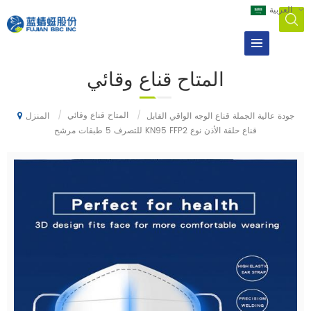
العربية
المتاح قناع وقائي
/
المتاح قناع وقائي
/
جودة عالية الجملة قناع الوجه الواقي القابل
المنزل
للتصرف 5 طبقات مرشح KN95 FFP2 قناع حلقة الأذن نوع