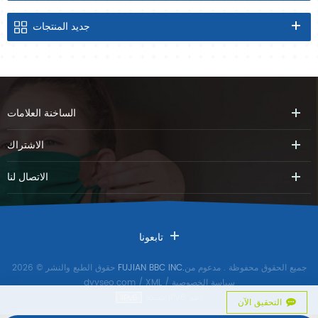
جديد
المنتجات
الساخنة
العلامات
الاشتراك
الاتصال
لنا
تابعونا
جميع الحقوق محفوظة
. مدعوم من
FUJIAN BBC INC.
حقوق الطبع والنشر © 2026
سياسة الخصوصية
/
XML
/
dyyseo.com
شبكة IPv6 دعم
التحقيق الآن