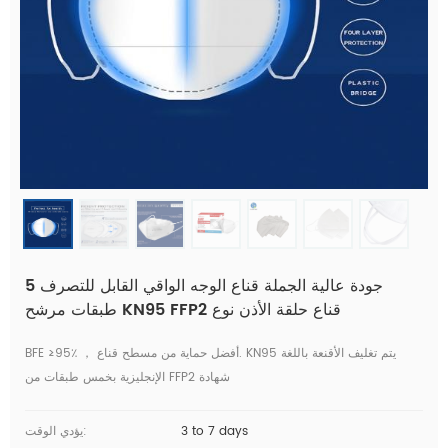
جودة عالية الجملة قناع الوجه الواقي القابل للتصرف 5
طبقات مرشح KN95 FFP2 قناع حلقة الأذن نوع
BFE ≥95٪ ， أفضل حماية من مسطح قناع. KN95 يتم تغليف الأقنعة باللغة
الإنجليزية بخمس طبقات من FFP2 شهادة
3 to 7 days
يؤدي الوقت: