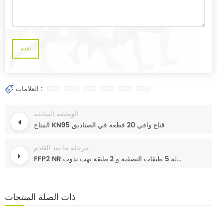
العلامات :
الوظيفة السابقة
المتاح KN95 قناع واقي 20 قطعة في الصناديق
مرحلة ما بعد القادم
FFP2 NR حماية فعالة 5 طبقات التصفية و 2 طبقة تهب تذوب
ذات الصلة
المنتجات