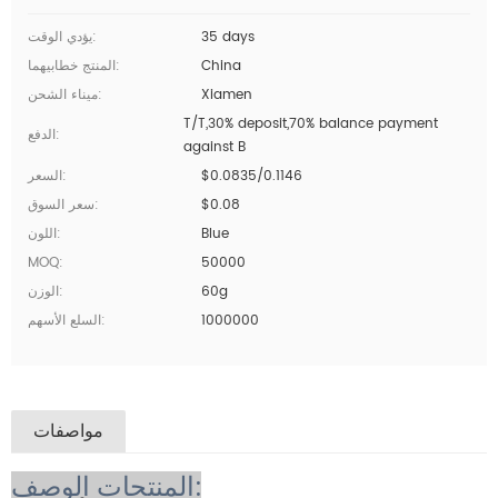
35 days
يؤدي الوقت:
China
المنتج خطابيهما:
Xiamen
ميناء الشحن:
T/T,30% deposit,70% balance payment
الدفع:
against B
$0.0835/0.1146
السعر:
$0.08
سعر السوق:
Blue
اللون:
MOQ:
50000
60g
الوزن:
1000000
السلع الأسهم:
مواصفات
المنتجات الوصف: