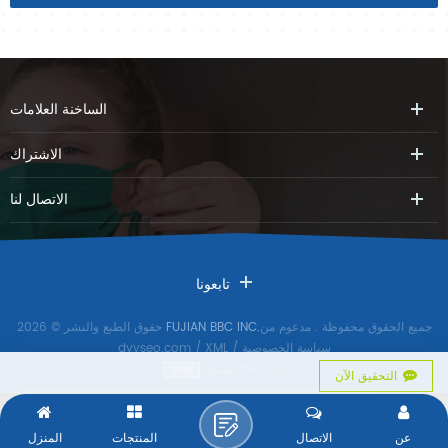
الساخنة
العلامات
الاشتراك
الاتصال
لنا
تابعونا
جميع الحقوق محفوظة
. مدعوم من
FUJIAN BBC INC.
حقوق الطبع والنشر © 2026
سياسة الخصوصية
/
XML
/
dyyseo.com
شبكة IPv6 دعم
التحقيق الآن
عن
الاتصال
المنتجات
المنزل