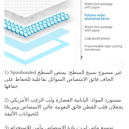
1) Spunbonded غير منسوج نسيج السطح: يمتص السطح
الجاف فائق الامتصاص السوائل بفاعلية للحفاظ على
جفافها
2) مستورد المواد: اليابانية العصارة ولب الزغب الأمريكي
يجعلان قلب القطن فائق النعومة عالي الامتصاص ومريحًا
للحيوانات الأليفة
3) توسيع ماص لب: زيادة الامتصاص وآمن للاستخدام