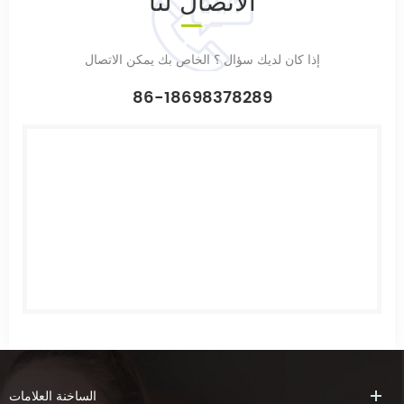
الاتصال
لنا
إذا كان لديك سؤال ؟ الخاص بك يمكن الاتصال
86-18698378289
الساخنة
العلامات