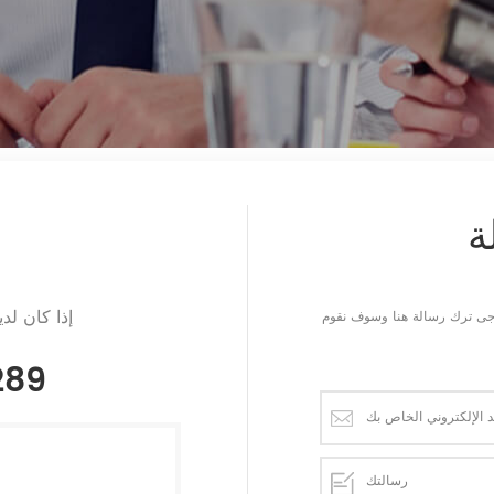
ة
إذا كان لد
يرجى ترك رسالة هنا وسوف نقوم
289