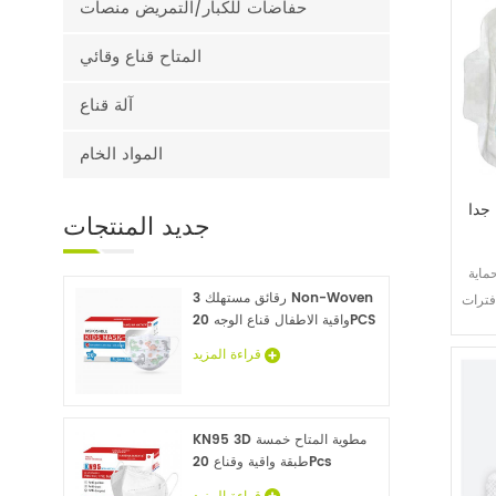
حفاضات للكبار/التمريض منصات
المتاح قناع وقائي
آلة قناع
المواد الخام
جدا
جديد
المنتجات
ماية
3 رقائق مستهلك Non-Woven
واقية الاطفال قناع الوجه 20PCS
قراءة المزيد
KN95 3D مطوية المتاح خمسة
طبقة واقية وقناع 20Pcs