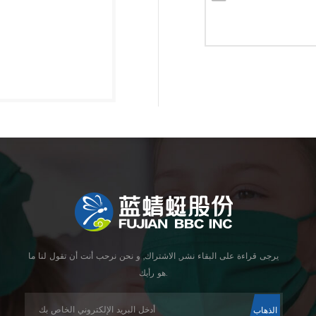
يرجى قراءة على البقاء نشر, الاشتراك, و نحن نرحب أنت أن تقول لنا ما
هو رأيك.