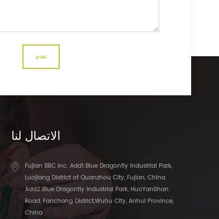
الاتصال
لنا
Fujian BBC Inc. Add1:Blue Dragonfly Industrial Park,
Luojiang District of Quanzhou City, Fujian, China
Add2:Blue Dragonfly Industrial Park, HuoYanShan
Road, Fanchang District,Wuhu City, Anhui Province,
China