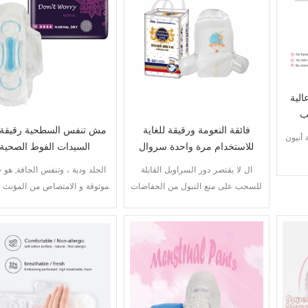
لية
ب
فائقة النعومة ورقيقة للغاية
مش تنفس السطحية رقيقة 
أنيون
للاستخدام مرة واحدة سروال
السيدات الفوط الصحية
حفاضات التدريب
ال لا يقتصر دور السراويل القابلة
الجلد ودية ، وتنفس الجافة, هو ح
للسحب على منع التبول من الحفاضات
موثوقة و الامتصاص من المؤنث فترات.
العادية فحسب ، بل لها أيضًا وظيفة
السراويل القصيرة حيث يكون الخصر
مرنًا.