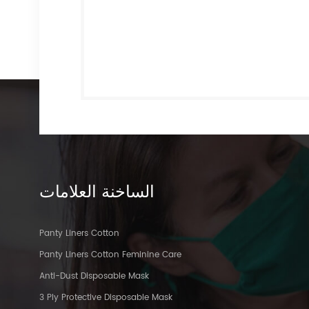
الساخنة
العلامات
Panty Liners Cotton
Panty Liners Cotton Feminine Care
Anti-Dust Disposable Mask
3 Ply Protective Disposable Mask