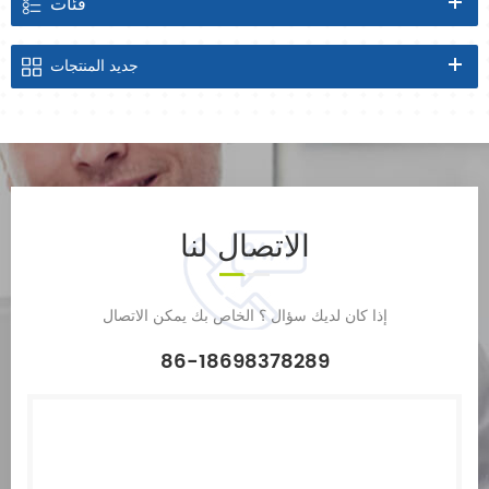
فئات
جديد
المنتجات
الاتصال
لنا
إذا كان لديك سؤال ؟ الخاص بك يمكن الاتصال
86-18698378289