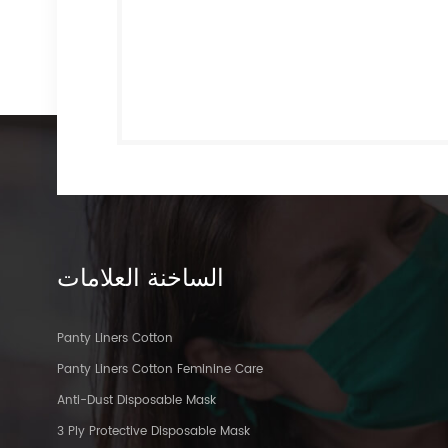
الساخنة
العلامات
Panty Liners Cotton
Panty Liners Cotton Feminine Care
Anti-Dust Disposable Mask
3 Ply Protective Disposable Mask