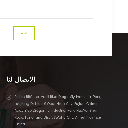
الاتصال
لنا
Fujian BBC Inc. Add1:Blue Dragonfly Industrial Park,
Luojiang District of Quanzhou City, Fujian, China
Add2:Blue Dragonfly Industrial Park, HuoYanShan
Road, Fanchang District,Wuhu City, Anhui Province,
China