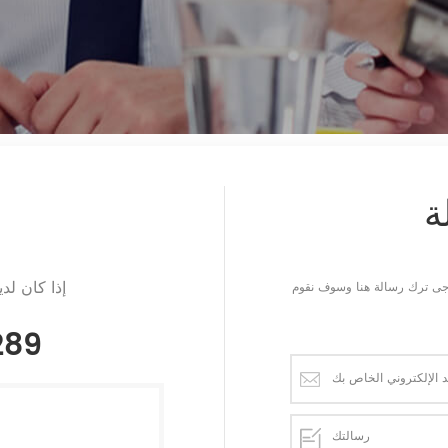
ة
إذا كان لد
يرجى ترك رسالة هنا وسوف نقوم
289