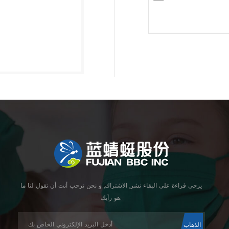
يرجى قراءة على البقاء نشر, الاشتراك, و نحن نرحب أنت أن تقول لنا ما
هو رأيك.