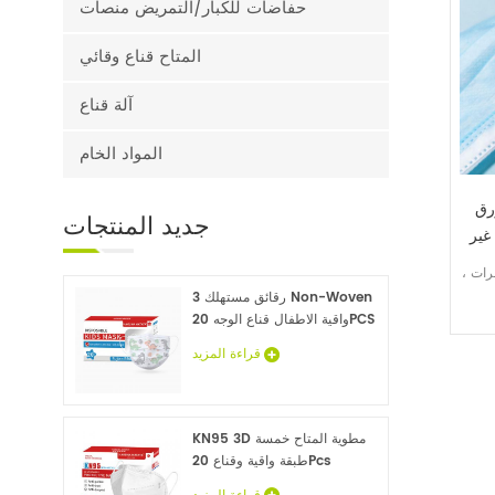
حفاضات للكبار/التمريض منصات
المتاح قناع وقائي
آلة قناع
المواد الخام
زرق
جديد
المنتجات
غير
رات ،
3 رقائق مستهلك Non-Woven
واقية الاطفال قناع الوجه 20PCS
قراءة المزيد
KN95 3D مطوية المتاح خمسة
طبقة واقية وقناع 20Pcs