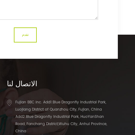
الاتصال
لنا
Fujian BBC Inc. Add1:Blue Dragonfly Industrial Park,
Luojiang District of Quanzhou City, Fujian, China
Add2:Blue Dragonfly Industrial Park, HuoYanShan
Road, Fanchang District,Wuhu City, Anhui Province,
China