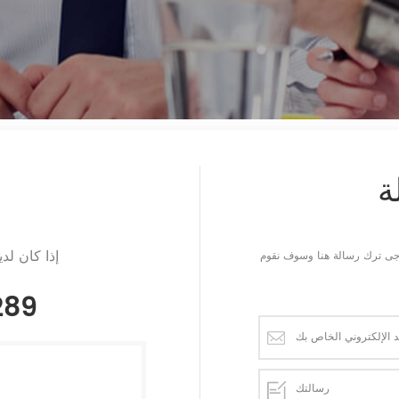
ة
إذا كان لد
يرجى ترك رسالة هنا وسوف نقوم
289