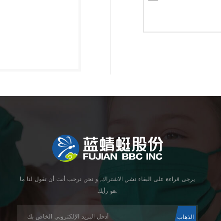
يرجى قراءة على البقاء نشر, الاشتراك, و نحن نرحب أنت أن تقول لنا ما
هو رأيك.