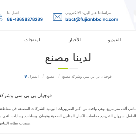
مراسلتنا عبر البريد الإلكتروني
اتصل بنا
86-18698378289
bbc1@fujianbbcinc.com
الفيديو
الأخبار
المنتجات
لدينا
مصنع
/
مصنع
/
فوجيان بي بي سي وشركة مصنع
المنزل
فوجيان بي بي سي وشركة
وهي واحدة من أكبر الضروريات اليومية الشركات المصنعة في مقاطعة 
, حفاضات الطفل, سروال التدريب, حفاضات للكبار, المناديل الصحية وقيعان. وسادات, وسادات الثدي بع
منصات بطانة اللباس الداخلي.