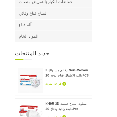
حفاضات للكبار/التمريض منصات
المتاح قناع وقائي
آلة قناع
المواد الخام
جديد
المنتجات
3 رقائق مستهلك Non-Woven
واقية الاطفال قناع الوجه 20PCS
قراءة المزيد
KN95 3D مطوية المتاح خمسة
طبقة واقية وقناع 20Pcs