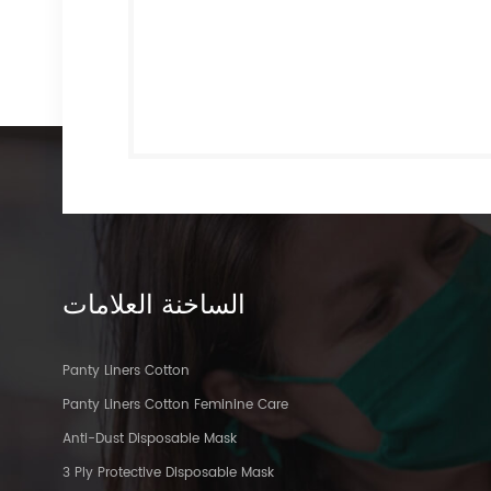
الساخنة
العلامات
Panty Liners Cotton
Panty Liners Cotton Feminine Care
Anti-Dust Disposable Mask
3 Ply Protective Disposable Mask