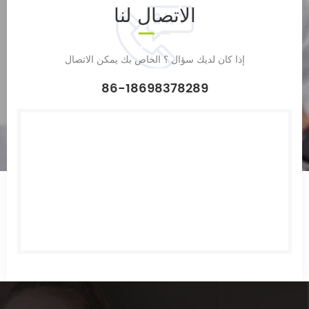
الاتصال
لنا
إذا كان لديك سؤال ؟ الخاص بك يمكن الاتصال
86-18698378289