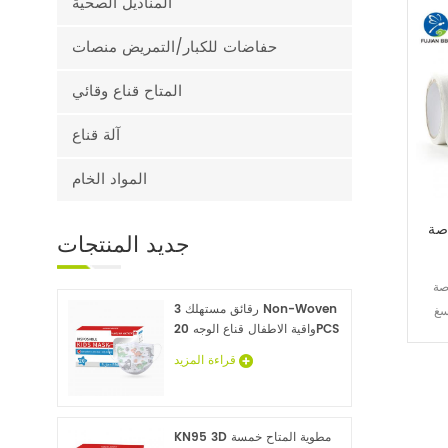
المناديل الصحية
حفاضات للكبار/التمريض منصات
المتاح قناع وقائي
آلة قناع
المواد الخام
اصة
جديد
المنتجات
ماصة
3 رقائق مستهلك Non-Woven
سغ
واقية الاطفال قناع الوجه 20PCS
قراءة المزيد
KN95 3D مطوية المتاح خمسة