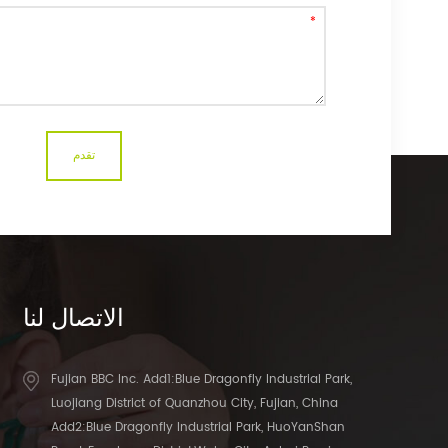
الاتصال
لنا
Fujian BBC Inc. Add1:Blue Dragonfly Industrial Park,
Luojiang District of Quanzhou City, Fujian, China
Add2:Blue Dragonfly Industrial Park, HuoYanShan