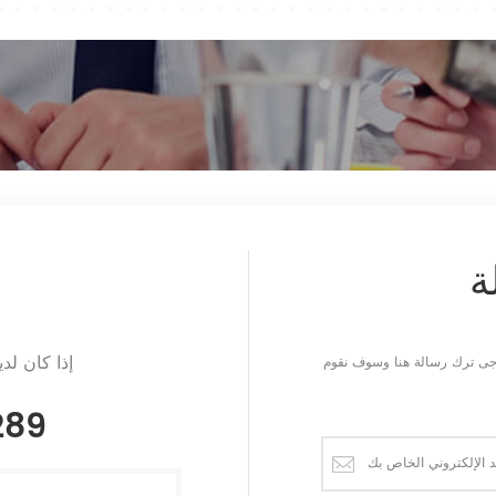
ة
إذا كان لد
يرجى ترك رسالة هنا وسوف نقوم
289